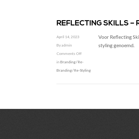
REFLECTING SKILLS –
Voor Reflecting Ski
April 14, 2023
styling genoemd.
By admin
Comments Off
in
Branding / Re-
Branding / Re-Styling