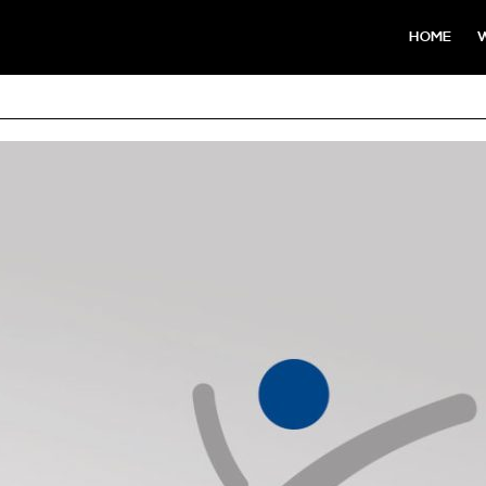
HOME
W